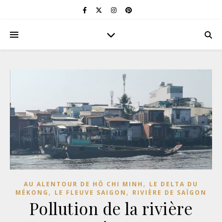
,
AU ALENTOUR DE HÔ CHI MINH
LE DELTA DU
,
,
MÉKONG
LE FLEUVE SAIGON
RIVIÈRE DE SAÏGON
Pollution de la rivière