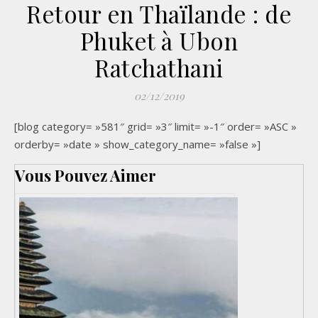
Retour en Thaïlande : de
Phuket à Ubon
Ratchathani
02/12/2019
[blog category= »581″ grid= »3″ limit= »-1″ order= »ASC »
orderby= »date » show_category_name= »false »]
Vous Pouvez Aimer