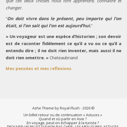
que ces deux choses nous font apprendre, connaître et
changer.
“
On doit vivre dans le présent, peu importe qui l’on
était, si l’on sait qui l’on est aujourd’hui.
”
« Un voyageur est une espèce d’historien ; son devoir
est de raconter fidèlement ce qu’il a vu ou ce qu’il a
entendu dire ; il ne doit rien inventer, mais aussi il ne
doit rien omettre. »
Chateaubriand
Mes pensées et mes reflexions
Ashe Theme by Royal-Flush - 2026 ©
Un billet retour ou de continuation « Astuces »
Quand et où partir en Asie ?
En voyage, peut-on échapper à la turista ?
TROUVER UN BILLET D’AVION PAS CHER : LES MEILLEURES ASTUCES