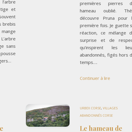
’arbre
premières pierres d
 tige et
hameau oublié. Thé
 souvent
découvre Pruna pour 
 brebis
première fois. Je guette 
et mange
réaction, ce mélange 
 L’arbre
surprise et de respe
age sans
qu’inspirent les lie
pousse
abandonnés, figés hors 
rgers…
temps….
Continuer à lire
URBEX CORSE
,
VILLAGES
ABANDONNÉS CORSE
e
Le hameau de