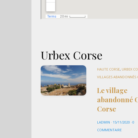
Urbex Corse
HAUTE CORSE
,
URBEX CO
VILLAGES ABANDONNÉS 
Le village
abandonné O
Corse
LADMIN
·
15/11/2020
·
0
COMMENTAIRE