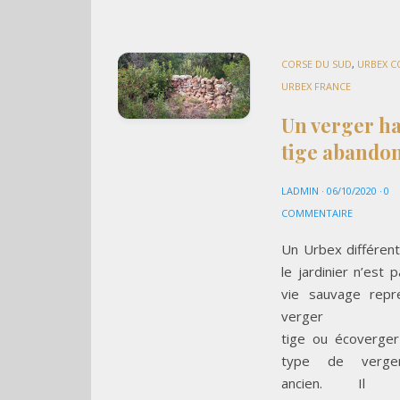
CORSE DU SUD
,
URBEX C
URBEX FRANCE
Un verger h
tige abando
LADMIN
·
06/10/2020
·
0
COMMENTAIRE
Un Urbex différen
le jardinier n’est p
vie sauvage repr
verger ha
tige ou écoverger
type de verge
ancien. Il p