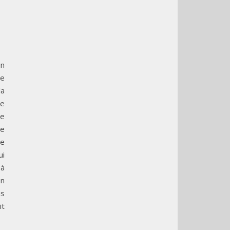
n
ne
a
se
de
le
e
ui
 à
on
us
it