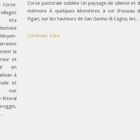
Corse pastorale oubliée Un paysage de silence et 
e Corse.
mémoire À quelques kilomètres à vol d’oiseau 
villages
Figari, sur les hauteurs de San Gavinu di Cagna, les…
ui m’a
stoire
Continuer à lire
Moyen-
rrasins
stent la
reur et
tué en
lateau à
tude et
e vue
littoral
broggio,
e…