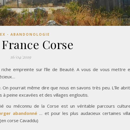
EX - ABANDONOLOGIE
 France Corse
16/04/2019
une riche empreinte sur l’île de Beauté. A vous de vous mettre 
récieux…
. On pourrait même dire que nous en savons très peu. L’île abri
s à peine excavées et des villages engloutis.
lié ou méconnu de la Corse est un véritable parcours culture
erger abandonné
… et pour les plus audacieux certaines vill
(en corse Cavaddu)