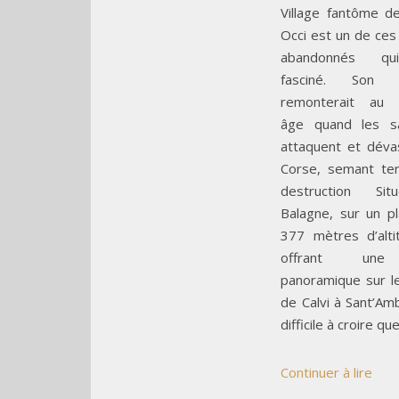
Village fantôme d
Occi est un de ces 
abandonnés q
fasciné. Son hi
remonterait au 
âge quand les sa
attaquent et déva
Corse, semant ter
destruction Si
Balagne, sur un p
377 mètres d’alti
offrant un
panoramique sur le 
de Calvi à Sant’Am
difficile à croire qu
Continuer à lire