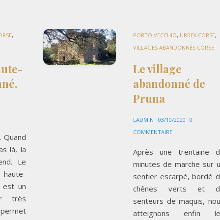
ORSE
,
PORTO VECCHIO
,
URBEX CORSE
,
VILLAGES ABANDONNÉS CORSE
aute-
Le village
nné.
abandonné de
Pruna
LADMIN
·
03/10/2020
·
0
COMMENTAIRE
t. Quand
as là, la
Après une trentaine 
end. Le
minutes de marche sur 
ute-
sentier escarpé, bordé 
 est un
chênes verts et d
r très
senteurs de maquis, no
ermet
atteignons enfin le