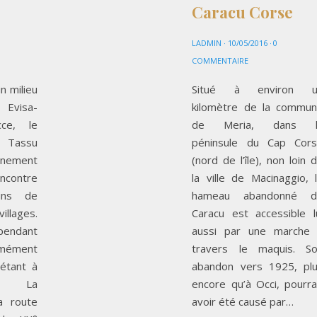
Caracu Corse
LADMIN
·
10/05/2016
·
0
COMMENTAIRE
n milieu
Situé à environ u
Evisa-
kilomètre de la commu
acce, le
de Meria, dans l
e Tassu
péninsule du Cap Cor
nnement
(nord de l’île), non loin 
contre
la ville de Macinaggio, 
ins de
hameau abandonné d
illages.
Caracu est accessible l
endant
aussi par une marche
mément
travers le maquis. S
 étant à
abandon vers 1925, pl
s. La
encore qu’à Occi, pourra
a route
avoir été causé par…