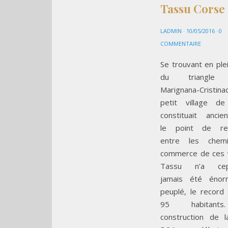
Tassu Corse
LADMIN
·
10/05/2016
·
0
COMMENTAIRE
Se trouvant en plei
du triangle 
Marignana-Cristin
petit village d
constituait ancie
le point de ren
entre les chem
commerce de ces v
Tassu n’a cep
jamais été énor
peuplé, le record
95 habitant
construction de l