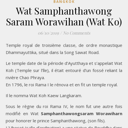
BANGKOK
Wat Samphanthawong
Saram Worawihan (Wat Ko)
06/10/2019
/
No Comments
Temple royal de troisième classe, de ordre monastique
Dhammayuttika, situé dans la Song Sawat Road.
Le temple date de la période d’Ayutthaya et s’appelait Wat
Koh (Temple sur l’île), il était entouré d’un fossé reliant la
rivière Chao Phraya.
En 1796, le roi Rama I le rénova et en fit un temple royal.
Il le nomma Wat Koh Kaew Langkaram.
Sous le règne du roi Rama IV, le nom fut une autre fois
modifié en Wat
Samphanthawongsaram
Worawiharn
pour honorer le prince Samphanthawong, (son fils).
L’Ubosot (salle d’ordination) a une statue de Bouddha dans