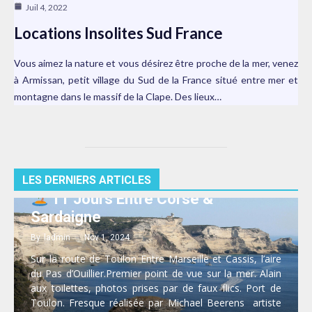
Juil 4, 2022
Locations Insolites Sud France
Vous aimez la nature et vous désirez être proche de la mer, venez
à Armissan, petit village du Sud de la France situé entre mer et
montagne dans le massif de la Clape. Des lieux…
LES DERNIERS ARTICLES
11 Jours Entre Corse &
Sardaigne
By
ladmin
Nov 1, 2024
Sur la route de Toulon Entre Marseille et Cassis, l’aire
du Pas d’Ouillier.Premier point de vue sur la mer. Alain
aux toilettes, photos prises par de faux flics. Port de
Toulon. Fresque réalisée par Michael Beerens artiste