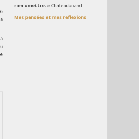
rien omettre. »
Chateaubriand
 6
Mes pensées et mes reflexions
la
 à
du
le