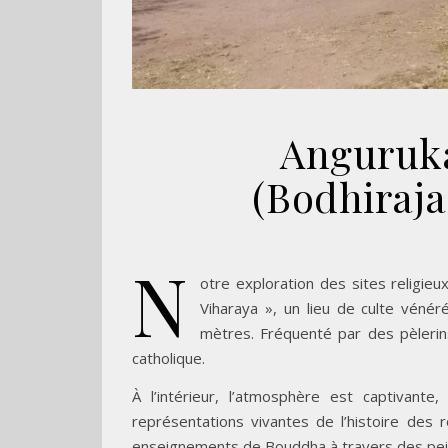
Anguruk
(Bodhiraj
N
otre exploration des sites religie
Viharaya », un lieu de culte véné
mètres. Fréquenté par des pèlerins
catholique.
À l’intérieur, l’atmosphère est captivan
représentations vivantes de l’histoire des r
enseignements de Bouddha à travers des pei