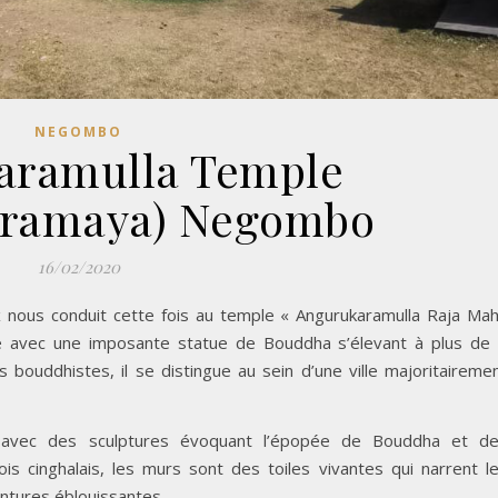
NEGOMBO
aramulla Temple
aramaya) Negombo
16/02/2020
ux nous conduit cette fois au temple « Angurukaramulla Raja Ma
ré avec une imposante statue de Bouddha s’élevant à plus de
 bouddhistes, il se distingue au sein d’une ville majoritaireme
te, avec des sculptures évoquant l’épopée de Bouddha et d
ois cinghalais, les murs sont des toiles vivantes qui narrent l
ntures éblouissantes.