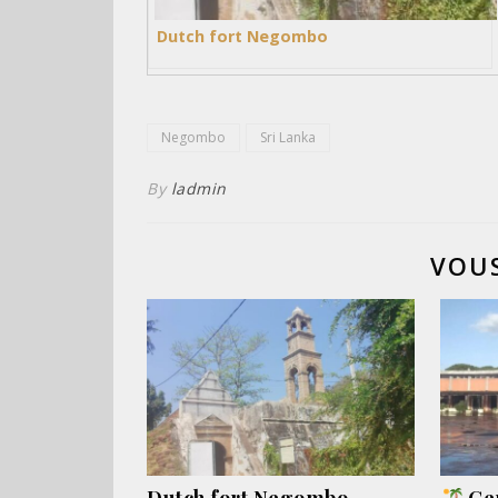
Dutch fort Negombo
Negombo
Sri Lanka
By
ladmin
VOUS
Dutch fort Negombo
Ce