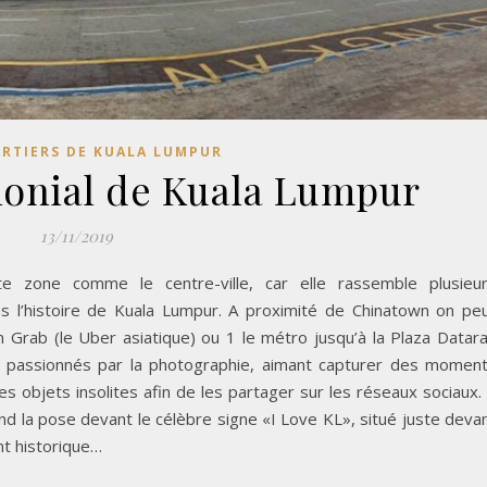
ARTIERS DE KUALA LUMPUR
olonial de Kuala Lumpur
13/11/2019
e zone comme le centre-ville, car elle rassemble plusieu
 l’histoire de Kuala Lumpur. A proximité de Chinatown on pe
n Grab (le Uber asiatique) ou 1 le métro jusqu’à la Plaza Datar
t passionnés par la photographie, aimant capturer des momen
bjets insolites afin de les partager sur les réseaux sociaux.
nd la pose devant le célèbre signe «I Love KL», situé juste deva
ent historique…