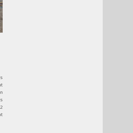
rs
ut
an
ts
 2
nt