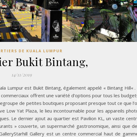
ARTIERS DE KUALA LUMPUR
ier Bukit Bintang,
14/11/2019
ala Lumpur est Bukit Bintang, également appelé « Bintang Hill« .
s commerciaux offrent une variété d’options pour tous les budget
 regroupe de petites boutiques proposant presque tout ce que l’
e Low Yat Plaza, le lieu incontournable pour les appareils phot
ues. Le dernier ajout au quartier est Pavilion KL, un vaste cent
rants » couverte, un supermarché gastronomique, ainsi que d
 GalleryStarhill Gallery est un centre commercial haut de gamm