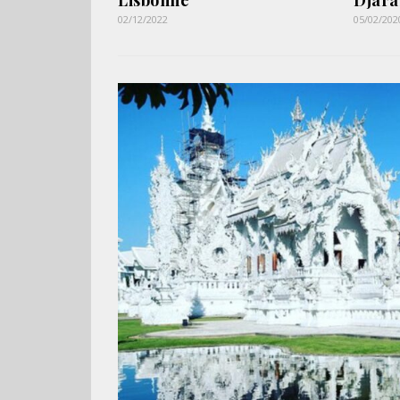
Lisbonne
Djara
02/12/2022
05/02/202