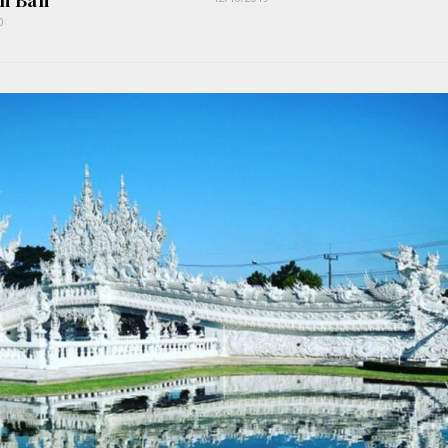
n Bali
0