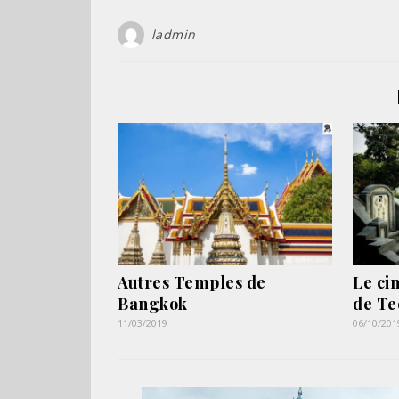
ladmin
Autres Temples de
Le ci
Bangkok
de T
11/03/2019
06/10/201