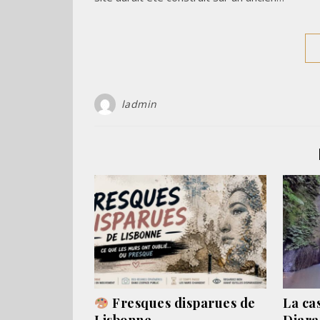
ladmin
Fresques disparues de
La ca