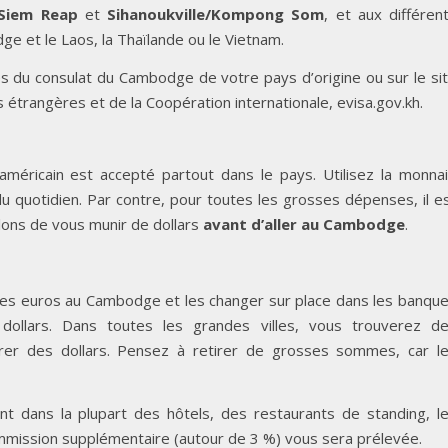
Siem Reap
et
Sihanoukville/Kompong Som
, et aux différen
e et le Laos, la Thaïlande ou le Vietnam.
s du consulat du Cambodge de votre pays d’origine ou sur le si
 étrangères et de la Coopération internationale, evisa.gov.kh.
ar américain est accepté partout dans le pays. Utilisez la monna
u quotidien. Par contre, pour toutes les grosses dépenses, il e
lons de vous munir de dollars
avant d’aller au Cambodge
.
des euros au Cambodge et les changer sur place dans les banqu
ollars. Dans toutes les grandes villes, vous trouverez d
irer des dollars. Pensez à retirer de grosses sommes, car l
nt dans la plupart des hôtels, des restaurants de standing, l
mmission supplémentaire (autour de 3 %) vous sera prélevée.