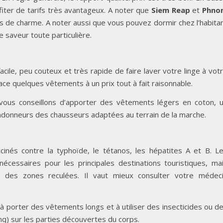
iter de tarifs très avantageux. A noter que
Siem Reap
et
Phno
 de charme. A noter aussi que vous pouvez dormir chez l’habita
 saveur toute particulière.
acile, peu couteux et très rapide de faire laver votre linge à vot
lace quelques vêtements à un prix tout à fait raisonnable.
vous conseillons d’apporter des vêtements légers en coton, 
andonneurs des chausseurs adaptées au terrain de la marche.
cinés contre la typhoïde, le tétanos, les hépatites A et B. L
cessaires pour les principales destinations touristiques, ma
des zones reculées. Il vaut mieux consulter votre médec
porter des vêtements longs et à utiliser des insecticides ou d
nq) sur les parties découvertes du corps.