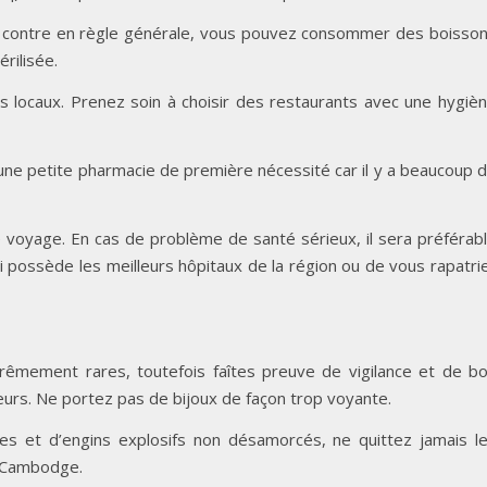
Par contre en règle générale, vous pouvez consommer des boisso
érilisée.
s locaux. Prenez soin à choisir des restaurants avec une hygiè
ne petite pharmacie de première nécessité car il y a beaucoup 
 voyage. En cas de problème de santé sérieux, il sera préférab
 possède les meilleurs hôpitaux de la région ou de vous rapatri
trêmement rares, toutefois faîtes preuve de vigilance et de b
leurs. Ne portez pas de bijoux de façon trop voyante.
es et d’engins explosifs non désamorcés, ne quittez jamais l
u Cambodge.