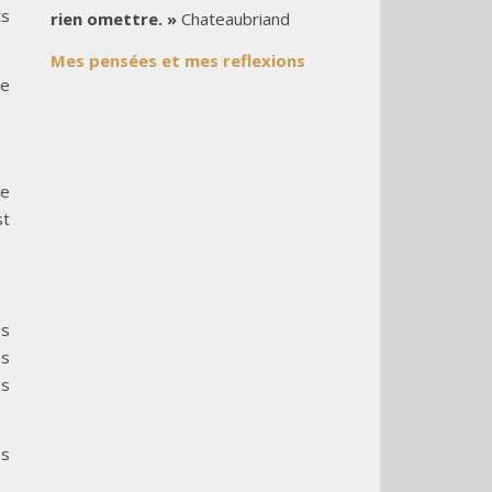
ts
rien omettre. »
Chateaubriand
Mes pensées et mes reflexions
te
ie
st
es
es
es
es