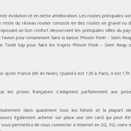
te évolution et en nette amélioration. Les routes principales so
e reste du réseau routier consiste en des routes en gravel ou 
osant un bon confort desservent les principales villes du pay
l’avion pour notamment faire la liaison Phnom Penh – Siem Rea
le Tonlé Sap pour faire les trajets Phnom Penh – Siem Reap 
lus qu’en France (6h en hiver). Quand il est 12h à Paris, il est 17h
que les prises françaises s’adaptent parfaitement aux pris
atuitement dans quasiment tous les hôtels et la plupart d
pouvez également acheter sur place une sim card qui peut êt
 vous permettra de vous connecter à Internet en 2G, 3G, voire 