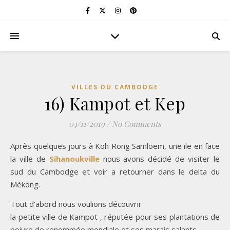
VILLES DU CAMBODGE
16) Kampot et Kep
04/11/2019
/
No Comments
Après quelques jours à Koh Rong Samloem, une ile en face
la ville de
Sihanoukville
nous avons décidé de visiter le
sud du Cambodge et voir a retourner dans le delta du
Mékong.
Tout d’abord nous voulions découvrir
la petite ville de Kampot , réputée pour ses plantations de
poivre de renommée mondiale et ses marais salants.