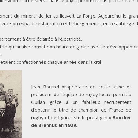
liers» ou «carrassiers» dans le pays, perdurera jusqu’à l’arrivée 
ement du minerai de fer au lieu-dit La Forge. Aujourd’hui le gra
s avec son espace restauration et hébergements, entre auberge 
partement à être éclairée à l’électricité.
strie quillanaise connut son heure de gloire avec le développeme
»
étaient confectionnés chaque année dans la cité.
Jean Bourrel propriétaire de cette usine et
président de l’équipe de rugby locale permit à
Quillan grâce à un fabuleux recrutement
d’obtenir le titre de champion de France de
rugby et de figurer sur le prestigieux
Bouclier
de Brennus en 1929
.