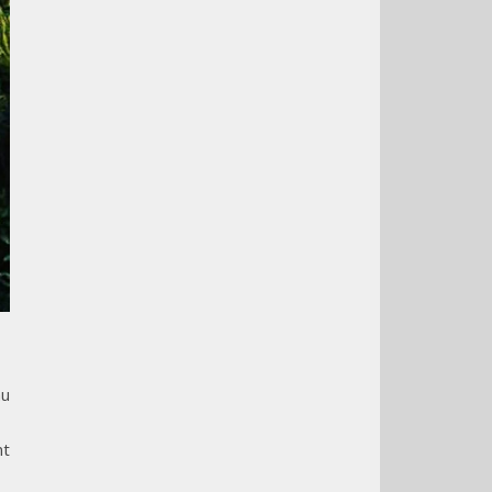
au
nt