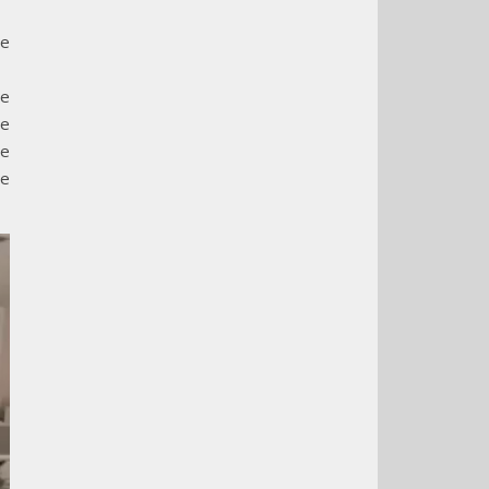
re
re
de
de
ve