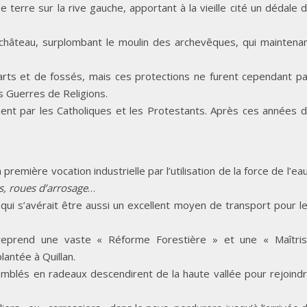
e terre sur la rive gauche, apportant à la vieille cité un dédale 
l château, surplombant le moulin des archevêques, qui maintena
mparts et de fossés, mais ces protections ne furent cependant p
s Guerres de Religions.
vement par les Catholiques et les Protestants. Après ces années 
première vocation industrielle par l’utilisation de la force de l’eau
s, roues d’arrosage
…
e qui s’avérait être aussi un excellent moyen de transport pour l
entreprend une vaste « Réforme Forestière » et une « Maîtri
lantée à Quillan.
emblés en radeaux descendirent de la haute vallée pour rejoind