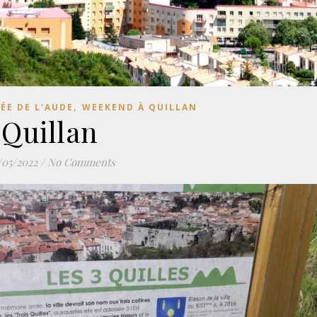
,
ÉE DE L'AUDE
WEEKEND À QUILLAN
Quillan
/05/2022
/
No Comments