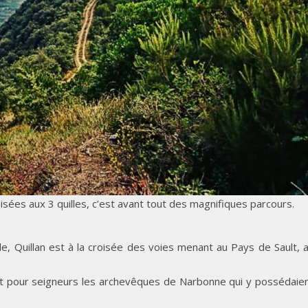
es aux 3 quilles, c’est avant tout des magnifiques parcours.
de, Quillan est à la croisée des voies menant au Pays de Sault, 
ait pour seigneurs les archevêques de Narbonne qui y possédaie