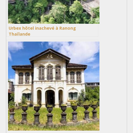
Urbex hôtel inachevé à Ranong
Thaïlande