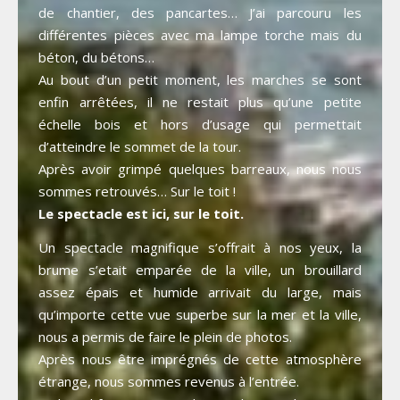
de chantier, des pancartes… J’ai parcouru les
différentes pièces avec ma lampe torche mais du
béton, du bétons…
Au bout d’un petit moment, les marches se sont
enfin arrêtées, il ne restait plus qu’une petite
échelle bois et hors d’usage qui permettait
d’atteindre le sommet de la tour.
Après avoir grimpé quelques barreaux, nous nous
sommes retrouvés… Sur le toit !
Le spectacle est ici, sur le toit.
Un spectacle magnifique s’offrait à nos yeux, la
brume s’etait emparée de la ville, un brouillard
assez épais et humide arrivait du large, mais
qu’importe cette vue superbe sur la mer et la ville,
nous a permis de faire le plein de photos.
Après nous être imprégnés de cette atmosphère
étrange, nous sommes revenus à l’entrée.