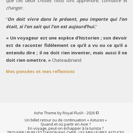
que ces deux choses nous font apprendre, connaître et
changer.
“
On doit vivre dans le présent, peu importe qui l’on
était, si l’on sait qui l’on est aujourd’hui.
”
« Un voyageur est une espèce d’historien ; son devoir
est de raconter fidèlement ce qu’il a vu ou ce qu’il a
entendu dire ; il ne doit rien inventer, mais aussi il ne
doit rien omettre. »
Chateaubriand
Mes pensées et mes reflexions
Ashe Theme by Royal-Flush - 2026 ©
Un billet retour ou de continuation « Astuces »
Quand et où partir en Asie ?
En voyage, peut-on échapper à la turista ?
TROUVER UN BILLET D’AVION PAS CHER : LES MEILLEURES ASTUCES