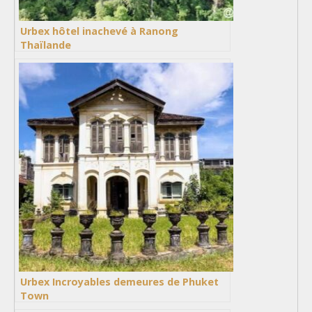
Urbex hôtel inachevé à Ranong
Thaïlande
Urbex Incroyables demeures de Phuket
Town