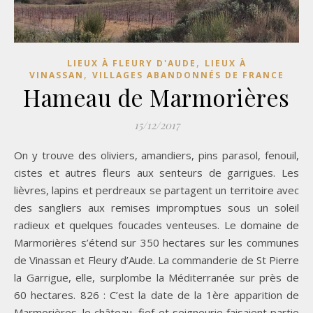
,
LIEUX À FLEURY D'AUDE
LIEUX À
,
VINASSAN
VILLAGES ABANDONNÉS DE FRANCE
Hameau de Marmorières
15/12/2017
On y trouve des oliviers, amandiers, pins parasol, fenouil,
cistes et autres fleurs aux senteurs de garrigues. Les
lièvres, lapins et perdreaux se partagent un territoire avec
des sangliers aux remises impromptues sous un soleil
radieux et quelques foucades venteuses. Le domaine de
Marmorières s’étend sur 350 hectares sur les communes
de Vinassan et Fleury d’Aude. La commanderie de St Pierre
la Garrigue, elle, surplombe la Méditerranée sur près de
60 hectares. 826 : C’est la date de la 1ère apparition de
Marmorières. le château, fief et seigneurie faisaient partie