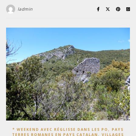
ladmin
,
* WEEKEND AVEC RÉGLISSE DANS LES PO
PAYS
,
TERRES ROMANES EN PAYS CATALAN
VILLAGES