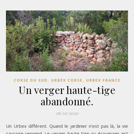
,
,
CORSE DU SUD
URBEX CORSE
URBEX FRANCE
Un verger haute-tige
abandonné.
06/10/2020
Un Urbex différent. Quand le jardinier n’est pas là, la vie
sauvage reprend. Le verger haute-tige ou écoverger est