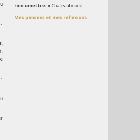
eu
rien omettre. »
Chateaubriand
Mes pensées et mes reflexions
s.
t,
s,
ce
e.
ou
er