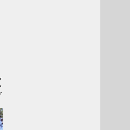
de
le
un