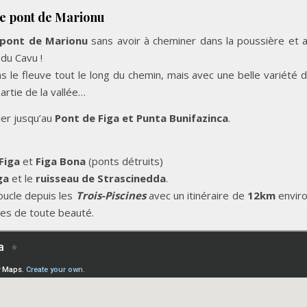
e pont de Marionu
pont de Marionu
sans avoir à cheminer dans la poussière et 
 du Cavu !
 le fleuve tout le long du chemin, mais avec une belle variété 
rtie de la vallée…
ler jusqu’au
Pont de Figa et Punta Bunifazinca
.
Figa
et
Figa Bona
(ponts détruits)
ga
et le
ruisseau de Strascinedda
.
oucle depuis les
Trois-Piscines
avec un itinéraire de
12km
envir
es de toute beauté.