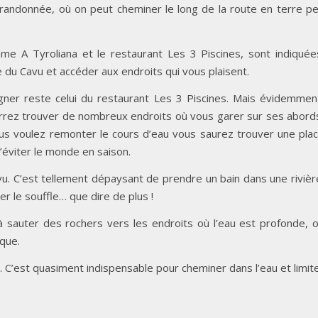
e randonnée, où on peut cheminer le long de la route en terre p
mme A Tyroliana et le restaurant Les 3 Piscines, sont indiquée
e du Cavu et accéder aux endroits qui vous plaisent.
igner reste celui du restaurant Les 3 Piscines. Mais évidemmen
pourrez trouver de nombreux endroits où vous garer sur ses abord
us voulez remonter le cours d’eau vous saurez trouver une pla
’éviter le monde en saison.
avu. C’est tellement dépaysant de prendre un bain dans une rivièr
per le souffle… que dire de plus !
à sauter des rochers vers les endroits où l’eau est profonde, 
que.
C’est quasiment indispensable pour cheminer dans l’eau et limit