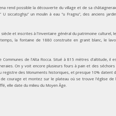
na rend possible la découverte du village et de sa châtaignerai
 U siccatoghju” un moulin à eau “u Fragnu”, des anciens jardi
ècle et inscrites à l’Inventaire général du patrimoine culturel, l
temps, la fontaine de 1880 construite en granit blanc, le lavo
e Communes de l’Alta Rocca. Situé à 815 mètres d’altitude, il e
raies. On y voit encore plusieurs fours à pain et des séchoirs
 au registre des Monuments historiques, et presque 10% datent 
de courage et montez sur le plateau où se trouve l’église de 
iffé, elle date du milieu du Moyen Âge.