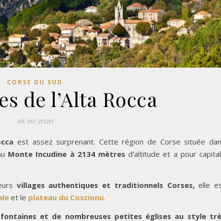
CORSE DU SUD
es de l’Alta Rocca
16/10/2020
occa
est assez surprenant. Cette région de Corse située da
 au
Monte Incudine à 2134 mètres
d’altitude et a pour capita
ieurs
villages authentiques et traditionnels Corses,
elle e
ale
et le
plateau du Coscionu
.
 fontaines et de nombreuses petites églises au style tr