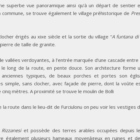
une superbe vue panoramique ainsi qu’à un départ de sentier 
la commune, se trouve également le village préhistorique de
Pre
locher érigés au xixe siècle et la sortie du village “
A funtana di
ierre de taille de granite.
e vallées verdoyantes, à l’entrée marquée d’une cascade entre
é le long de la route, en pente douce. Son architecture forme 
anciennes typiques, de beaux porches et portes son égli
rès simple, sans clocher, avec façade de pierre, dont la voûte e
cinq mètres. A proximité se trouve le moulin de Bolli
 la route dans le lieu-dit de Furciulonu on peu voir les vestiges 
u
Rizzanesi
et possède des terres arables occupées depuis l
uve également plusieurs hameaux moyenâgeux en ruines et d