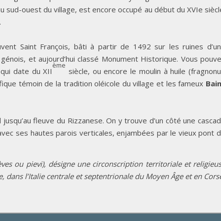
au sud-ouest du village, est encore occupé au début du XVIe siècl
.
ent Saint François, bâti à partir de 1492 sur les ruines d’u
ur génois, et aujourd’hui classé Monument Historique. Vous pouv
ème
 qui date du XII
siècle, ou encore le moulin à huile (fragnonu
ique témoin de la tradition oléicole du village et les fameux
Bai
nd jusqu’au fleuve du Rizzanese. On y trouve d’un côté une casca
, avec ses hautes parois verticales, enjambées par le vieux pont 
èves ou pievi), désigne une circonscription territoriale et religieu
e, dans l’Italie centrale et septentrionale du Moyen Âge et en Cors