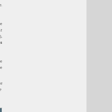
e.
ne
ez
),
ns
de
de
se
e