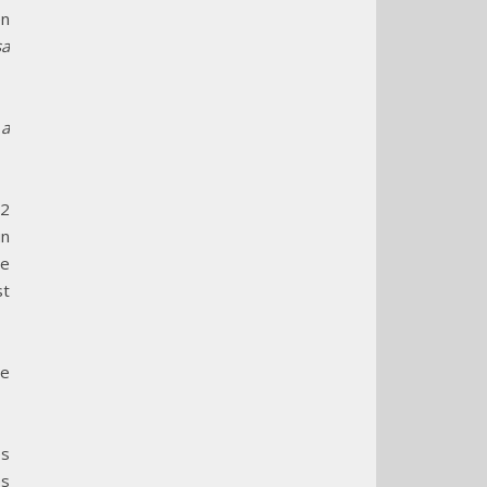
en
sa
 a
 2
un
se
st
de
es
es