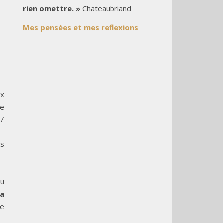
rien omettre. »
Chateaubriand
Mes pensées et mes reflexions
ux
me
 7
es
au
la
le