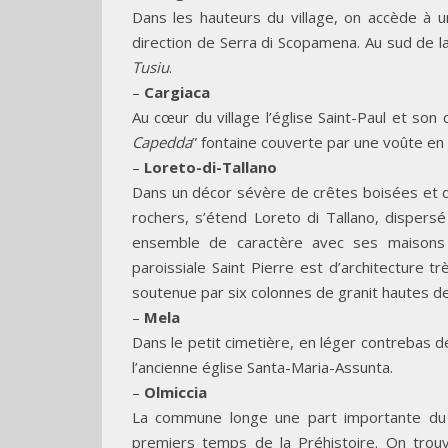
Dans les hauteurs du village, on accède à 
direction de Serra di Scopamena. Au sud de 
Tusiu
.
–
Cargiaca
Au cœur du village l’église Saint-Paul et son c
Capedda
” fontaine couverte par une voûte en p
–
Loreto-di-Tallano
Dans un décor sévère de crêtes boisées et d
rochers, s’étend Loreto di Tallano, dispers
ensemble de caractère avec ses maisons 
paroissiale Saint Pierre est d’architecture t
soutenue par six colonnes de granit hautes de 
–
Mela
Dans le petit cimetière, en léger contrebas de
l’ancienne église Santa-Maria-Assunta.
–
Olmiccia
La commune longe une part importante d
premiers temps de la Préhistoire. On tro