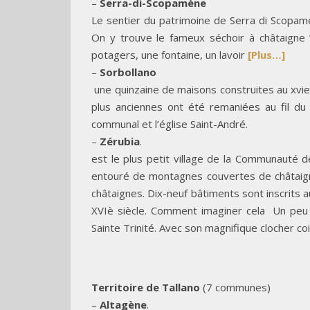
–
Serra-di-Scopamène
Le sentier du patrimoine de Serra di Scopame
On y trouve le fameux séchoir à châtaigne ”
potagers, une fontaine, un lavoir
[Plus…]
–
Sorbollano
une quinzaine de maisons construites au xvie si
plus anciennes ont été remaniées au fil du 
communal et l’église Saint-André.
–
Zérubia
.
est le plus petit village de la Communauté d
entouré de montagnes couvertes de châtaigne
châtaignes. Dix-neuf bâtiments sont inscrits
XVIè siècle. Comment imaginer cela Un peu 
Sainte Trinité. Avec son magnifique clocher co
Territoire de Tallano
(7 communes)
–
Altagène
.