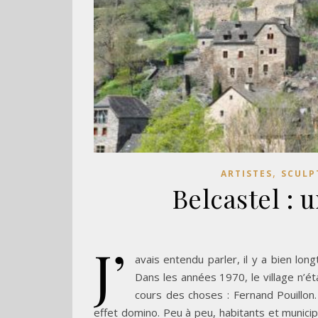
,
ARTISTES
SCULP
Belcastel : 
J’
avais entendu parler, il y a bien lon
Dans les années 1970, le village n’ét
cours des choses : Fernand Pouillon. 
effet domino. Peu à peu, habitants et municipa