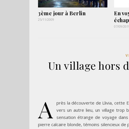
3ème jour à Berlin
En vo
échap
25/11/2009
07/09/201
V
Un village hors d
A
près la découverte de Llivia, cette
vers un autre lieu, un village trop
sensation étrange de voyage dans 
pierre calcaire blonde, témoins silencieux de p