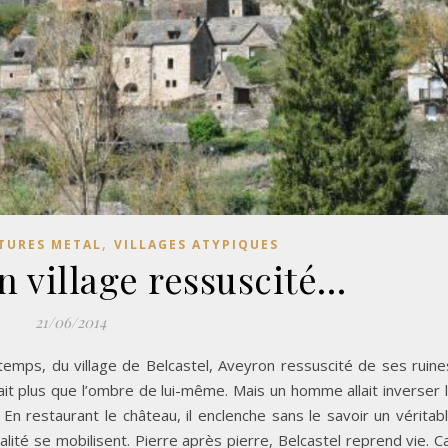
,
TURES METAL
VILLAGES ATYPIQUES
un village ressuscité…
21/06/2014
gtemps, du village de Belcastel, Aveyron ressuscité de ses ruine
ait plus que l’ombre de lui-même. Mais un homme allait inverser 
En restaurant le château, il enclenche sans le savoir un véritab
lité se mobilisent. Pierre après pierre, Belcastel reprend vie. C