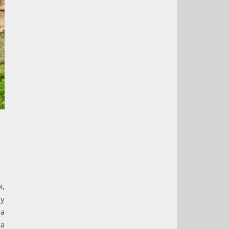
i,
’y
Ma
la