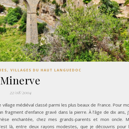
,
UES
VILLAGES DU HAUT LANGUEDOC
Minerve
22/08/2004
le village médiéval classé parmi les plus beaux de France. Pour mo
un fragment d’enfance gravé dans la pierre. À l’âge de dix ans, j
thèse enchantée, chez mes grands-parents et mon oncle. 
 : c’est là, entre deux rayons modestes, que je découvris pour 