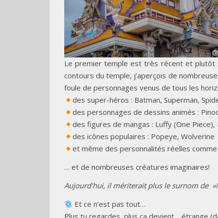
Le premier temple est très récent et plutôt
contours du temple, j’aperçois de nombreuses
foule de personnages venus de tous les horiz
des super-héros : Batman, Superman, Spid
des personnages de dessins animés : Pinoc
des figures de mangas : Luffy (One Piece),
des icônes populaires : Popeye, Wolverine
et même des personnalités réelles comme 
… et de nombreuses créatures imaginaires!
Aujourd’hui, il mériterait plus le surnom de
Et ce n’est pas tout…
Plus tu regardes, plus ça devient… étrange (d