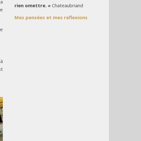
sa
rien omettre. »
Chateaubriand
de
Mes pensées et mes reflexions
de
’à
st