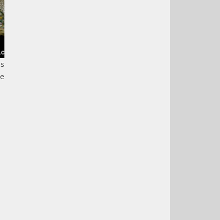
es
le