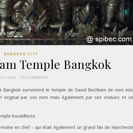
BANGKOK CITY
ham Temple Bangkok
/03/2019
/
No Comments
e à Bangkok surnommé le temple de David Bechkam (le nom initi
t original par son nom mais également par ses statues et s
temple bouddhiste.
moine en chef – qui était également un grand fan de Manchest