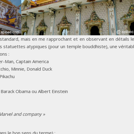
 standard, mais en me rapprochant et en observant en détails l
 statuettes atypiques (pour un temple bouddhiste), une véritab
ons :
er-Man, Captain America
chio, Minnie, Donald Duck
 Pikachu
Barack Obama ou Albert Einstein
 »Marvel and company »
ans le bon sens du terme) :