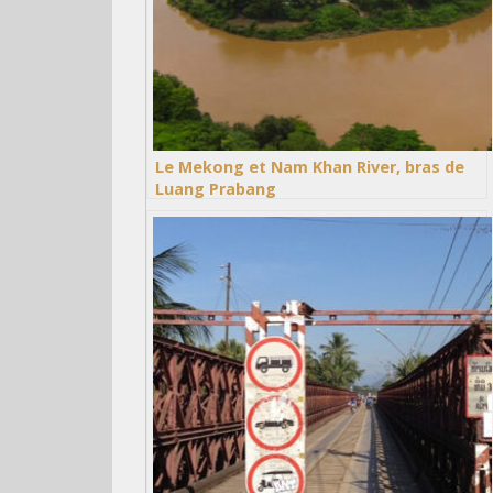
Le Mekong et Nam Khan River, bras de
Luang Prabang