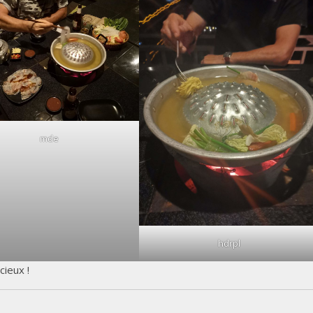
mde
hdrpl
cieux !