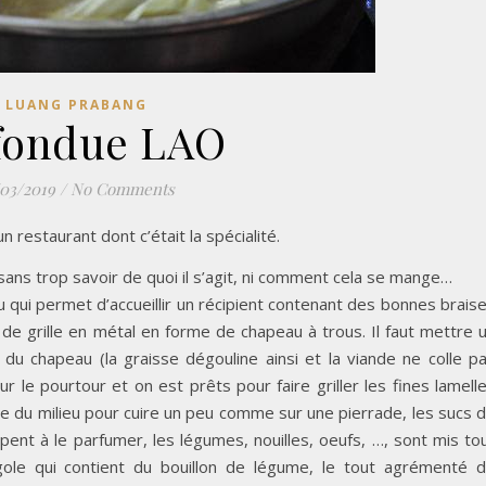
LUANG PRABANG
fondue LAO
/03/2019
/
No Comments
 restaurant dont c’était la spécialité.
ns trop savoir de quoi il s’agit, ni comment cela se mange…
rou qui permet d’accueillir un récipient contenant des bonnes brais
e grille en métal en forme de chapeau à trous. Il faut mettre 
 chapeau (la graisse dégouline ainsi et la viande ne colle p
ur le pourtour et on est prêts pour faire griller les fines lamell
tie du milieu pour cuire un peu comme sur une pierrade, les sucs 
cipent à le parfumer, les légumes, nouilles, oeufs, …, sont mis to
gole qui contient du bouillon de légume, le tout agrémenté 