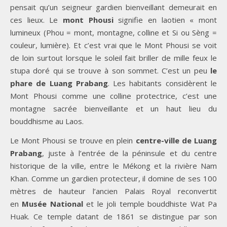
pensait qu’un seigneur gardien bienveillant demeurait en
ces lieux. Le
mont Phousi
signifie en laotien « mont
lumineux (Phou = mont, montagne, colline et Si ou Sèng =
couleur, lumière). Et c’est vrai que le Mont Phousi se voit
de loin surtout lorsque le soleil fait briller de mille feux le
stupa doré qui se trouve à son sommet. C’est un peu
le
phare de Luang Prabang
. Les habitants considèrent le
Mont Phousi comme une colline protectrice, c’est une
montagne sacrée bienveillante et un haut lieu du
bouddhisme au Laos.
Le Mont Phousi se trouve en plein
centre-ville de Luang
Prabang
, juste à l’entrée de la péninsule et du centre
historique de la ville, entre le Mékong et la rivière Nam
Khan. Comme un gardien protecteur, il domine de ses 100
mètres de hauteur l’ancien Palais Royal reconvertit
en
Musée National
et le joli temple bouddhiste Wat Pa
Huak. Ce temple datant de 1861 se distingue par son