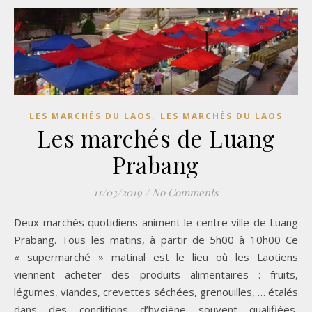
,
LES MARCHÉS DU LAOS
LES MARCHÉS DU LAOS
Les marchés de Luang
Prabang
11/03/2019
/
No Comments
Deux marchés quotidiens animent le centre ville de Luang
Prabang. Tous les matins, à partir de 5h00 à 10h00 Ce
« supermarché » matinal est le lieu où les Laotiens
viennent acheter des produits alimentaires : fruits,
légumes, viandes, crevettes séchées, grenouilles, … étalés
dans des conditions d’hygiène souvent qualifiées,