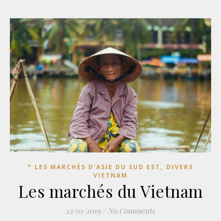
,
* LES MARCHÉS D'ASIE DU SUD EST
DIVERS
VIETNAM
Les marchés du Vietnam
12/01/2019
/
No Comments