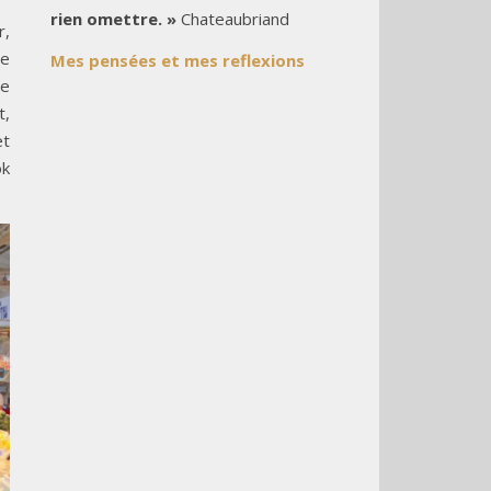
rien omettre. »
Chateaubriand
r,
de
Mes pensées et mes reflexions
ne
t,
et
ok