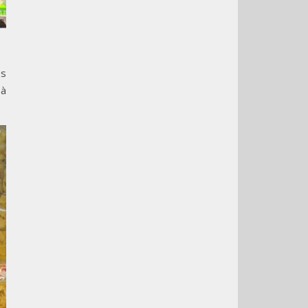
és
 à