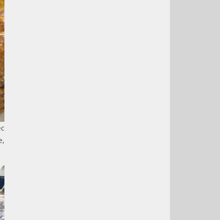
ec
e,