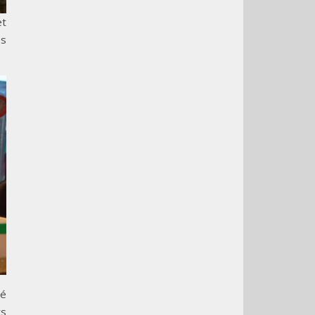
et
es
hé
rs