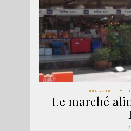
,
BANGKOK CITY
L
Le marché ali
13