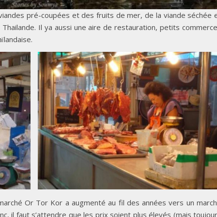
s viandes pré-coupées et des fruits de mer, de la viande séchée 
 Thailande. Il ya aussi une aire de restauration, petits commerc
ïlandaise.
 marché Or Tor Kor a augmenté au fil des années vers un marc
c, il faut s’attendre que les prix soient plus élevés (mais toujou