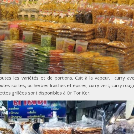
tes les variétés et de portions. Cuit à la vapeur, curry av
utes sortes, ou herbes fraîches et épices, curry vert, curry roug
ettes grillées sont disponibles à Or Tor Kor.