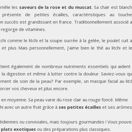
ui mêle les
saveurs de la rose et du muscat
. Sa chair est blanc
présente de petites écailles, caractéristiques au touche
on succès est grandissant en france. Traditionnellement associé 
qui regorge de vitamines.
tchi comme le litchi et la soupe sucrée à la gelée, le poulet cuit 
hi et plus Mais personnellement, j’aime bien le thé au litchi et l
ontient également de nombreux nutriments essentiels qui aident
r la digestion et même à lutter contre la douleur. Saviez-vous q
itement de soin de la peau? Par exemple, un masque facial au litc
nforcer vos cheveux et plus encore.
en moyenne. Sa peau varie du rose clair au rouge foncé. Même
chi avec un autre fruit grâce à
ses petites écailles
et ses arômes
uotidiennes ou conviviales, mais toujours gourmandes ! Vous pouve
s plats exotiques
ou des préparations plus classiques.