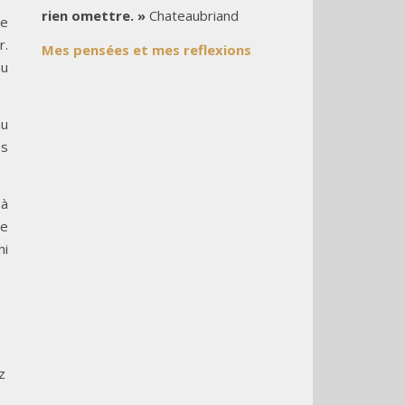
rien omettre. »
Chateaubriand
he
r.
Mes pensées et mes reflexions
au
au
es
 à
ue
hi
z