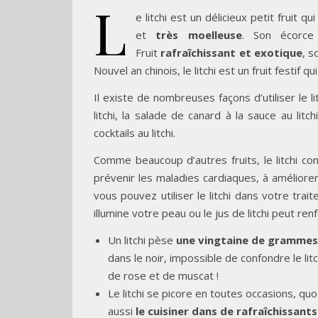
L
e litchi est un délicieux petit fruit q
et
très moelleuse
. Son écorce 
Fruit
rafraîchissant et exotique
, s
Nouvel an chinois, le litchi est un fruit festif 
Il existe de nombreuses façons d’utiliser le li
litchi, la salade de canard à la sauce au litc
cocktails au litchi.
Comme beaucoup d’autres fruits, le litchi c
prévenir les maladies cardiaques, à améliore
vous pouvez utiliser le litchi dans votre tra
illumine votre peau ou le jus de litchi peut re
Un litchi pèse
une vingtaine de grammes
dans le noir, impossible de confondre le lit
de rose et de muscat !
Le litchi se picore en toutes occasions, q
aussi
le cuisiner dans de rafraîchissant