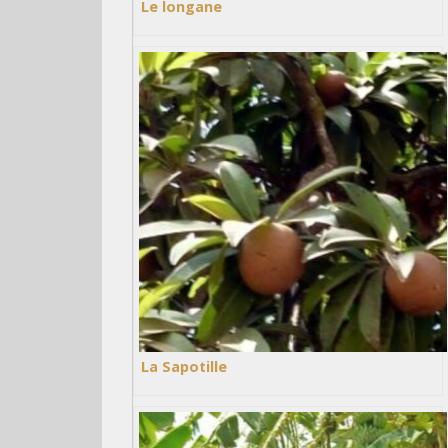
Le longane
La Sapotille