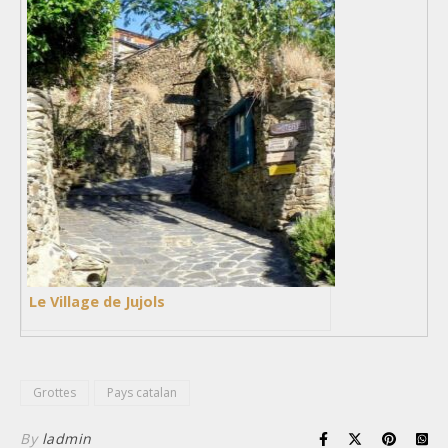
Le Village de Jujols
Grottes
Pays catalan
By
ladmin