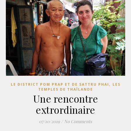
,
LE DISTRICT POM PRAP ET DE SATTRU PHAI
LES
TEMPLES DE THAÏLANDE
Une rencontre
extrordinaire
07/10/2019
/
No Comments