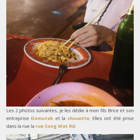
Les 2 photos suivantes, je les dédie à mon fils Brice et son
entreprise
Domotek
et la
chouette
. Elles ont été prise
dans la rue la
rue Song Wat Rd
.