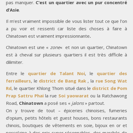
pas manquer.
C’est un quartier avec un pur concentré
d’Asie
.
Il m’est vraiment impossible de vous lister tout ce que l’on
a pu voir et ressenti car liste des choses à faire à
Chinatown
est vraiment impressionnante
.
Chinatown est une «
zone
«
et non un quartier, Chinatown
est à cheval sur plusieurs quartiers il est très difficile à
dilimiter.
Entre le
quartier de Talant Noi
, le
quartier des
ferrailleurs
, le
district de Bang Rak
, la
rue Song Wat
Rd
, le quartier Khlong Thom situé dans le
district de Pom
Prap Sattru Phai
la rue
Soi yaowarat
ou la Ratchawong
Road,
Chinatown
a posé ses «
jalons
» partout.
On y trouve de tout – épiceries chinoises, fumeries
d’opium, petits hôtels et guest houses, bons restaurants
chinois, boutiques de vêtements en soie, bijoux en or et
porcelaine à des prix super résonnables, des marchés de