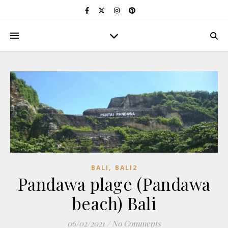
,
BALI
BALI2
Pandawa plage (Pandawa
beach) Bali
06/02/2021
/
No Comments