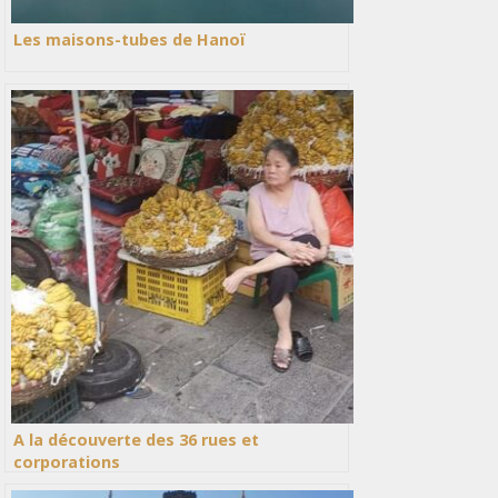
Les maisons-tubes de Hanoï
A la découverte des 36 rues et
corporations