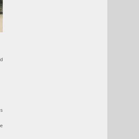
nd
es
re