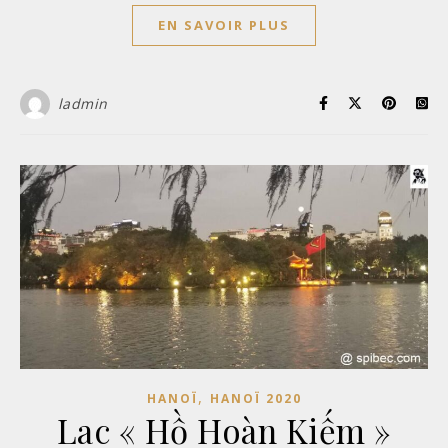
EN SAVOIR PLUS
ladmin
,
HANOÏ
HANOÏ 2020
Lac « Hồ Hoàn Kiếm »