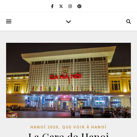
,
HANOÏ 2020
QUE VOIR À HANOÏ
La Gare de Hanoi