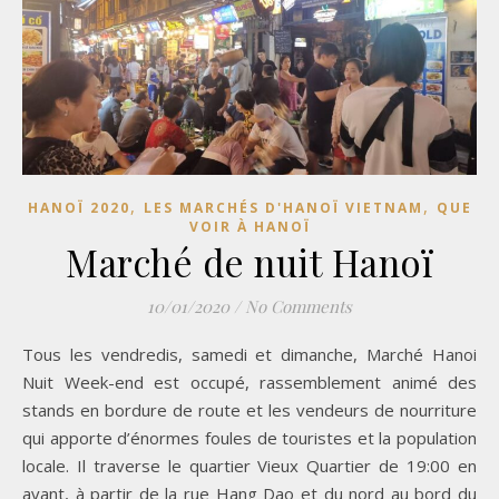
,
,
HANOÏ 2020
LES MARCHÉS D'HANOÏ VIETNAM
QUE
VOIR À HANOÏ
Marché de nuit Hanoï
10/01/2020
/
No Comments
Tous les vendredis, samedi et dimanche, Marché Hanoi
Nuit Week-end est occupé, rassemblement animé des
stands en bordure de route et les vendeurs de nourriture
qui apporte d’énormes foules de touristes et la population
locale. Il traverse le quartier Vieux Quartier de 19:00 en
avant, à partir de la rue Hang Dao et du nord au bord du