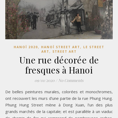
,
,
HANOÏ 2020
HANOÏ STREET ART
LE STREET
,
ART
STREET ART
Une rue décorée de
fresques à Hanoi
09/01/2020
/
No Comments
De belles peintures murales, colorées et monochromes,
ont recouvert les murs d’une partie de la rue Phung Hung.
Phung Hung Street mène à Dong Xuan, l’un des plus
grands marchés de la capitale; et est parallèle à un viaduc
de chemin de fer qui comprend de nombreuses arches.