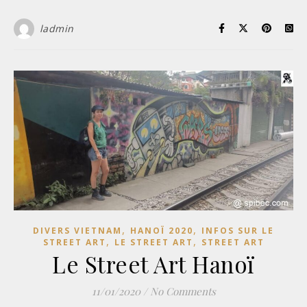
ladmin
,
,
DIVERS VIETNAM
HANOÏ 2020
INFOS SUR LE
,
,
STREET ART
LE STREET ART
STREET ART
Le Street Art Hanoï
11/01/2020
/
No Comments