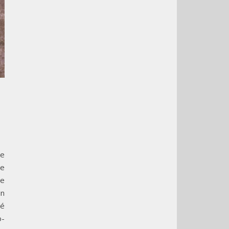
le
ge
se
in
té
o-