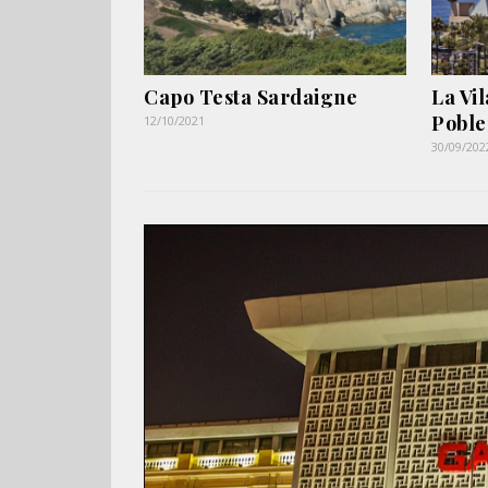
Capo Testa Sardaigne
La Vi
Pobl
12/10/2021
30/09/202