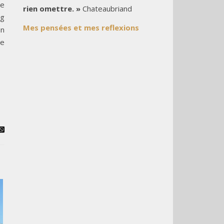
le
rien omettre. »
Chateaubriand
ng
Mes pensées et mes reflexions
un
ue