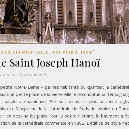
,
ES HÔ CHI MINH-VILLE
QUE VOIR À HANOÏ
le Saint Joseph Hanoï
/01/2020
/
No Comments
 petite Notre-Dame » par les habitants du quartier, la cathédra
r une petite place de la vieille ville, elle constitue un témoigna
a capitale vietnamienne. Elle soit disant la plus ancienne égli
stoire.S’inspirant de la cathédrale de Paris, le vicaire du Tonk
r, en dessina les plans.Pour la petite histoire, le bâtiment a é
uction de la cathédrale commence en 1882. L’édifice de style né