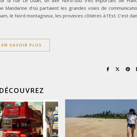
 sur la rue Le Duan, un axe Nord-Sud très important de Hano
Rue Mandarine d’où partaient les grandes voies de communicati
nam, le Nord montagneux, les provinces côtières à l’Est. C’est da
EN SAVOIR PLUS
DÉCOUVREZ