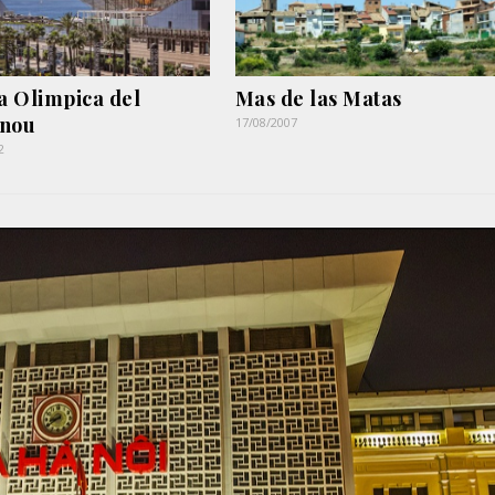
la Olimpica del
Mas de las Matas
enou
17/08/2007
2