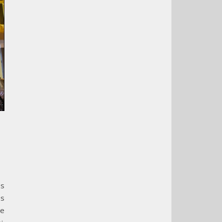
es
es
de