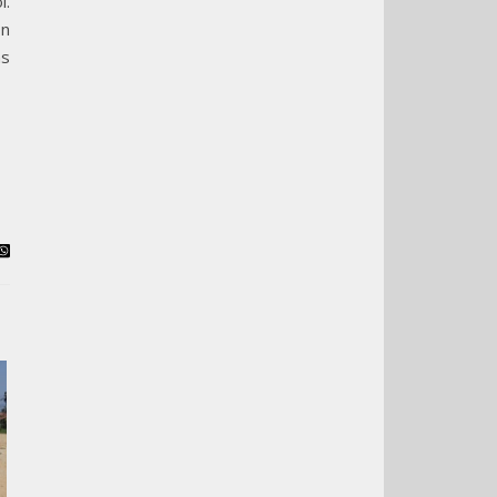
i.
on
ns