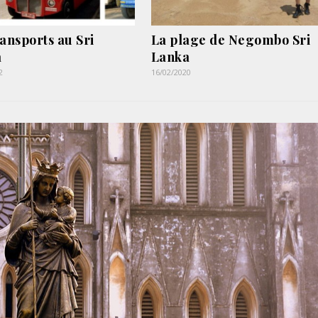
ransports au Sri
La plage de Negombo Sri
a
Lanka
2
16/02/2020