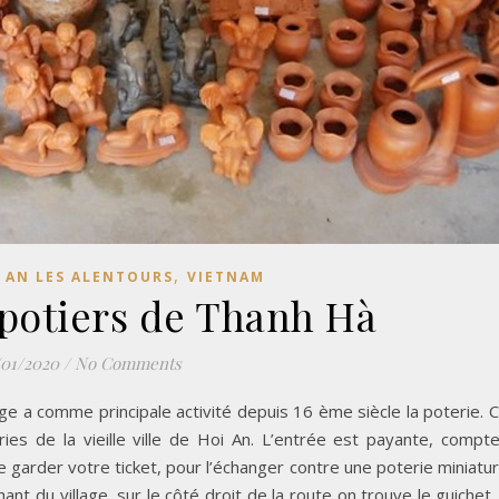
,
 AN LES ALENTOURS
VIETNAM
 potiers de Thanh Hà
/01/2020
/
No Comments
age a comme principale activité depuis 16 ème siècle la poterie. 
ries de la vieille ville de Hoi An. L’entrée est payante, compt
e garder votre ticket, pour l’échanger contre une poterie miniatu
t du village, sur le côté droit de la route on trouve le guichet. 