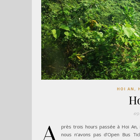
,
HOI AN
Ho
03
A
près trois hours passée à Hoi An,
nous n’avons pas d’Open Bus Ticke