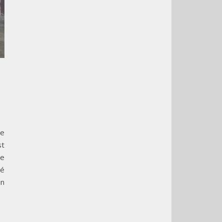
le
st
le
té
un