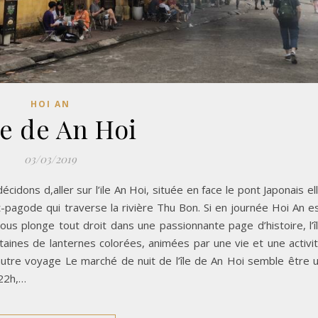
HOI AN
le de An Hoi
03/03/2019
s décidons d,aller sur l’ile An Hoi, située en face le pont Japonais el
Pont-pagode qui traverse la rivière Thu Bon. Si en journée Hoi An e
 nous plonge tout droit dans une passionnante page d’histoire, l’î
taines de lanternes colorées, animées par une vie et une activi
autre voyage Le marché de nuit de l’île de An Hoi semble être 
 22h,…