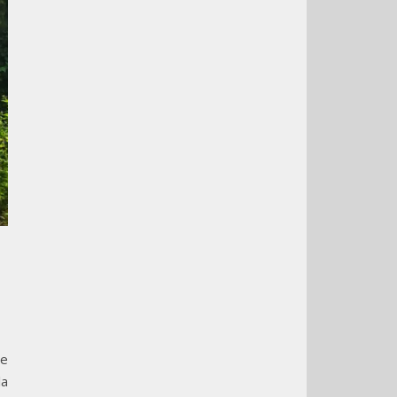
me
la