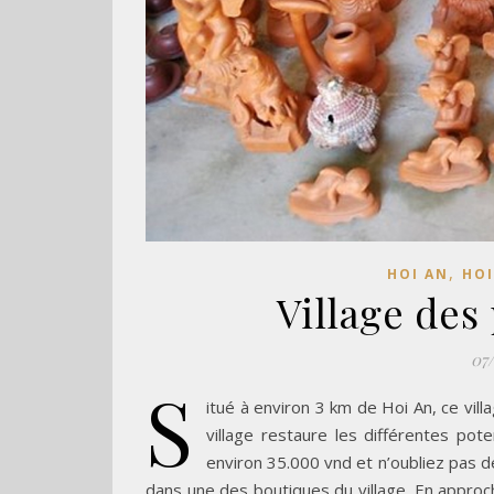
,
HOI AN
HOI
Village des
07
S
itué à environ 3 km de Hoi An, ce vill
village restaure les différentes pote
environ 35.000 vnd et n’oubliez pas d
dans une des boutiques du village. En approchan