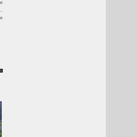
ie
..
de