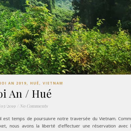
,
,
HOI AN 2019
HUÉ
VIETNAM
i An / Hué
/03/2019
/
No Comments
 il est temps de poursuivre notre traversée du Vietnam. Com
t, nous avons la liberté d’effectuer une réservation avec 