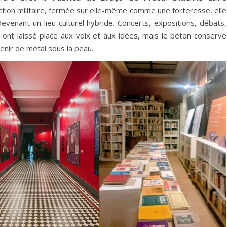
ion militaire, fermée sur elle-même comme une forteresse, elle
enant un lieu culturel hybride. Concerts, expositions, débats,
ont laissé place aux voix et aux idées, mais le béton conserve
nir de métal sous la peau.