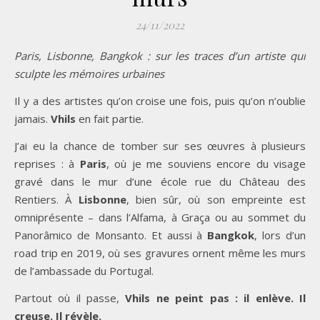
24/11/2022
Paris, Lisbonne, Bangkok : sur les traces d’un artiste qui
sculpte les mémoires urbaines
Il y a des artistes qu’on croise une fois, puis qu’on n’oublie
jamais.
Vhils
en fait partie.
J’ai eu la chance de tomber sur ses œuvres à plusieurs
reprises : à
Paris
, où je me souviens encore du visage
gravé dans le mur d’une école rue du Château des
Rentiers. À
Lisbonne
, bien sûr, où son empreinte est
omniprésente – dans l’Alfama, à Graça ou au sommet du
Panorâmico de Monsanto. Et aussi à
Bangkok
, lors d’un
road trip en 2019, où ses gravures ornent même les murs
de l’ambassade du Portugal.
Partout où il passe,
Vhils ne peint pas : il enlève. Il
creuse. Il révèle.