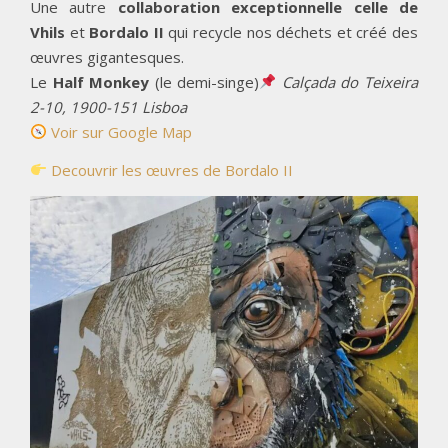
Une autre
collaboration exceptionnelle celle de
Vhils
et
Bordalo II
qui recycle nos déchets et créé des
œuvres gigantesques.
Le
Half Monkey
(le demi-singe)
Calçada do Teixeira
2-10, 1900-151 Lisboa
Voir sur Google Map
Decouvrir les œuvres de Bordalo II