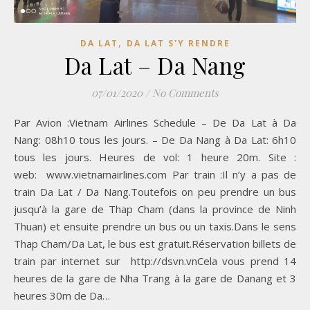
,
DA LAT
DA LAT S'Y RENDRE
Da Lat – Da Nang
07/01/2020
/
No Comments
Par Avion :Vietnam Airlines Schedule – De Da Lat à Da
Nang: 08h10 tous les jours. – De Da Nang à Da Lat: 6h10
tous les jours. Heures de vol: 1 heure 20m. Site :
web: www.vietnamairlines.com Par train :Il n’y a pas de
train Da Lat / Da Nang.Toutefois on peu prendre un bus
jusqu’à la gare de Thap Cham (dans la province de Ninh
Thuan) et ensuite prendre un bus ou un taxis.Dans le sens
Thap Cham/Da Lat, le bus est gratuit.Réservation billets de
train par internet sur http://dsvn.vnCela vous prend 14
heures de la gare de Nha Trang à la gare de Danang et 3
heures 30m de Da…