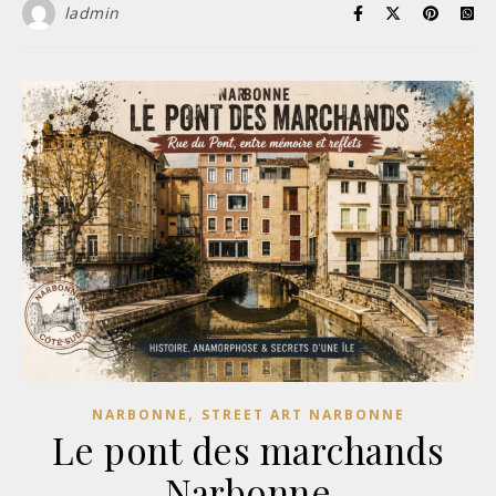
ladmin
,
NARBONNE
STREET ART NARBONNE
Le pont des marchands
Narbonne